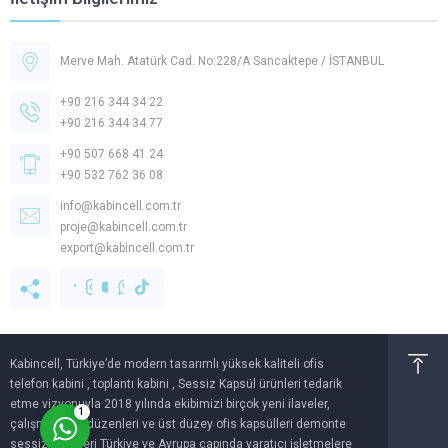
Merve Mah. Atatürk Cad. No:228/A Sancaktepe / İSTANBUL
+90 216 344 34 22
+90 216 344 34 77
+90 507 668 41 24
+90 532 762 36 08
Müşteri Temsilcisi -
Kabincell
info@kabincell.com.tr
proje@kabincell.com.tr
export@kabincell.com.tr
Cevap Yaz
Kabincell, Türkiye’de modern tasarımlı yüksek kaliteli ofis
telefon kabini , toplantı kabini , Sessiz Kapsül ürünleri tedarik
etme vizyonuyla 2018 yılında ekibimizi birçok yeni ilaveler,
1
çalışma alanı düzenleri ve üst düzey ofis kapsülleri demonte
sessiz kabinleri Türkiye ve Avrupa çapında yaratıcı işletmelere