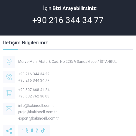
İçin
Bizi Arayabilirsiniz:
+90 216 344 34 77
İletişim Bilgilerimiz
Merve Mah. Atatürk Cad. No:228/A Sancaktepe / İSTANBUL
+90 216 344 34 22
+90 216 344 34 77
+90 507 668 41 24
+90 532 762 36 08
Müşteri Temsilcisi -
Kabincell
info@kabincell.com.tr
proje@kabincell.com.tr
export@kabincell.com.tr