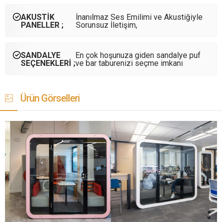
AKUSTİK
İnanılmaz Ses Emilimi ve Akustiğiyle
PANELLER ;
Sorunsuz İletişim,
SANDALYE
En çok hoşunuza giden sandalye puf
SEÇENEKLERİ ;
ve bar taburenizi seçme imkanı
Ürün Görselleri