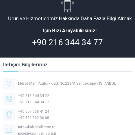
Ürün ve Hizmetlerimiz Hakkında Daha Fazla Bilgi Almak
İçin
Bizi Arayabilirsiniz:
+90 216 344 34 77
İletişim Bilgilerimiz
Merve Mah. Atatürk Cad. No:228/A Sancaktepe / İSTANBUL
+90 216 344 34 22
+90 216 344 34 77
+90 507 668 41 24
+90 532 762 36 08
Müşteri Temsilcisi -
Kabincell
info@kabincell.com.tr
proje@kabincell.com.tr