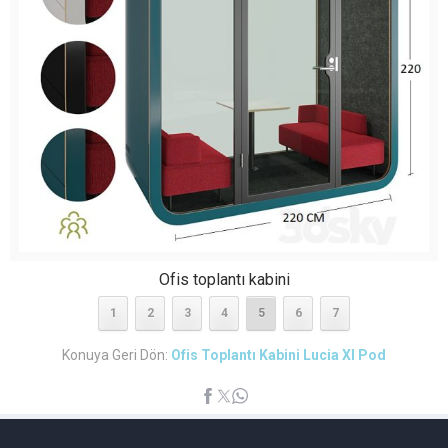
Ofis toplantı kabini
1
2
3
4
5
6
7
Konuya Geri Dön:
Ofis Toplantı Kabini Lucia Xl Pod