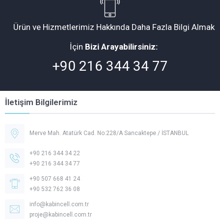
Ürün ve Hizmetlerimiz Hakkında Daha Fazla Bilgi Almak
İçin
Bizi Arayabilirsiniz:
+90 216 344 34 77
İletişim Bilgilerimiz
Merve Mah. Atatürk Cad. No:228/A Sancaktepe / İSTANBUL
+90 216 344 34 22
+90 216 344 34 77
+90 507 668 41 24
+90 532 762 36 08
Müşteri Temsilcisi -
Kabincell
info@kabincell.com.tr
proje@kabincell.com.tr