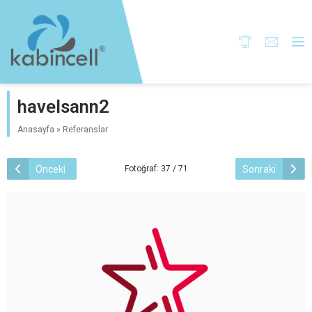
havelsann2
Anasayfa
»
Referanslar
Önceki
Sonraki
Fotoğraf: 37 / 71