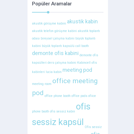
Popüler Aramalar
akustik kabin
akustik görüşme kabini
akustik telefon görüşme kabini
akustik toplantı
odası
bireysel çalışma kabini
büyük toplantı
kabini
büyük toplantı kapsülü
call booth
demonte ofis kabini
demonte ofis
kapsülleri
ders çalışma kabini
Kabincell ofis
meeting pod
kabinleri
lucia kabin
office meeting
meeting room
pod
office phone booth
office pods
ofiice
ofis
phone booth
ofis sessiz kabin
sessiz kapsül
Ofis sessiz