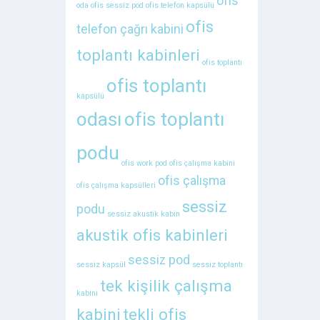
ofis
oda
ofis sessiz pod
ofis telefon kapsülü
ofis
telefon çağrı kabini
toplantı kabinleri
ofis toplantı
ofis toplantı
kapsülü
odası
ofis toplantı
podu
ofis work pod
ofis çalışma kabini
ofis çalışma
ofis çalışma kapsülleri
sessiz
podu
sessiz akustik kabin
akustik ofis kabinleri
sessiz pod
sessiz kapsül
sessiz toplantı
tek kişilik çalışma
kabini
kabini
tekli ofis