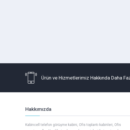
Ürün ve Hizmetlerimiz Hakkında Daha Faz
Hakkımızda
Kabincell telefon görüşme kabini, Ofis toplantı kabinleri, Ofis