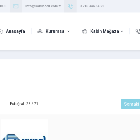
NBUL
info@kabincell.com.tr
0 216 344 34 22
Anasayfa
Kurumsal
Kabin Mağaza
Sonraki
Fotoğraf: 23 / 71