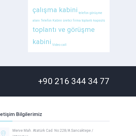
çalışma kabini
telefon görüşme
alanı
Telefon Kabini üretici firma
toplantı kapsülü
toplantı ve görüşme
kabini
Video call
+90 216 344 34 77
letişim Bilgilerimiz
Merve Mah. Atatürk Cad. No:228/A Sancaktepe /