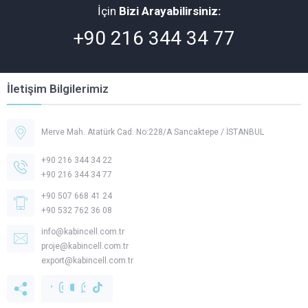
İçin
Bizi Arayabilirsiniz:
+90 216 344 34 77
İletişim Bilgilerimiz
Merve Mah. Atatürk Cad. No:228/A Sancaktepe / İSTANBUL
+90 216 344 34 22
+90 216 344 34 77
+90 507 668 41 24
+90 532 762 36 08
Müşteri Temsilcisi -
Kabincell
info@kabincell.com.tr
proje@kabincell.com.tr
export@kabincell.com.tr