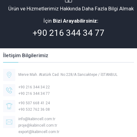
Ürün ve Hizmetlerimiz Hakkında Daha Fazla Bilgi Almak
İçin
Bizi Arayabilirsiniz:
+90 216 344 34 77
İletişim Bilgilerimiz
Merve Mah. Atatürk Cad. No:228/A Sancaktepe / İSTANBUL
+90 216 344 34 22
+90 216 344 34 77
+90 507 668 41 24
+90 532 762 36 08
Müşteri Temsilcisi -
Kabincell
info@kabincell.com.tr
proje@kabincell.com.tr
export@kabincell.com.tr