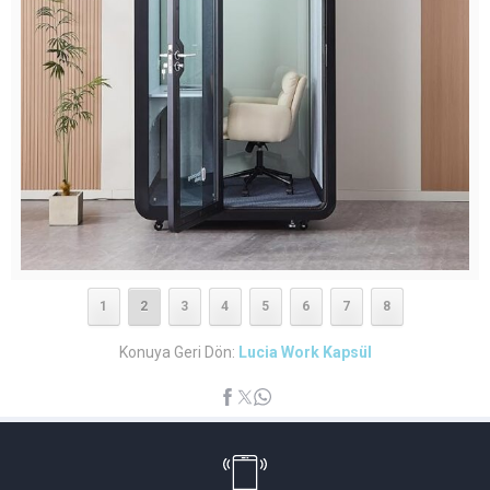
1
2
3
4
5
6
7
8
Konuya Geri Dön:
Lucia Work Kapsül