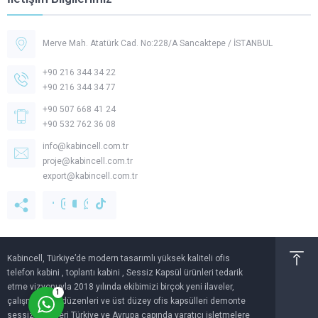
Merve Mah. Atatürk Cad. No:228/A Sancaktepe / İSTANBUL
+90 216 344 34 22
+90 216 344 34 77
+90 507 668 41 24
+90 532 762 36 08
Müşteri Temsilcisi -
Kabincell
info@kabincell.com.tr
proje@kabincell.com.tr
export@kabincell.com.tr
Cevap Yaz
Kabincell, Türkiye’de modern tasarımlı yüksek kaliteli ofis
telefon kabini , toplantı kabini , Sessiz Kapsül ürünleri tedarik
etme vizyonuyla 2018 yılında ekibimizi birçok yeni ilaveler,
1
çalışma alanı düzenleri ve üst düzey ofis kapsülleri demonte
sessiz kabinleri Türkiye ve Avrupa çapında yaratıcı işletmelere