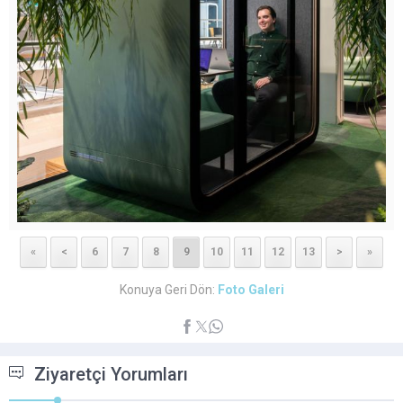
«
<
6
7
8
9
10
11
12
13
>
»
Konuya Geri Dön:
Foto Galeri
Ziyaretçi Yorumları