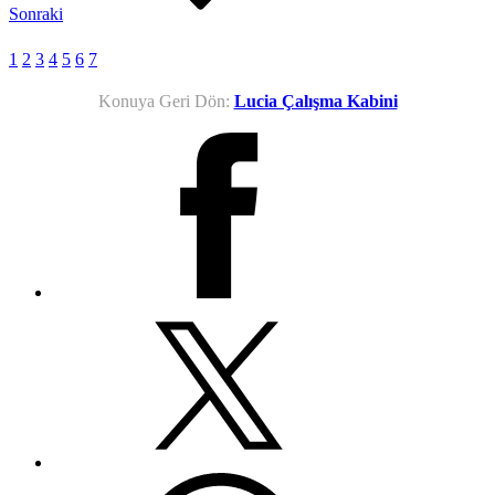
Sonraki
1
2
3
4
5
6
7
Konuya Geri Dön:
Lucia Çalışma Kabini