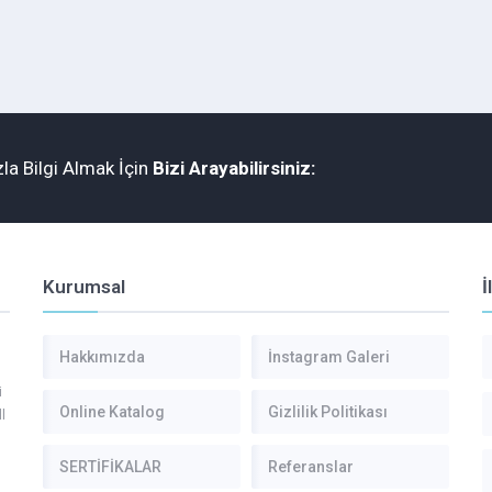
la Bilgi Almak İçin
Bizi Arayabilirsiniz:
Kurumsal
İ
Hakkımızda
İnstagram Galeri
i
Online Katalog
Gizlilik Politikası
l
SERTİFİKALAR
Referanslar