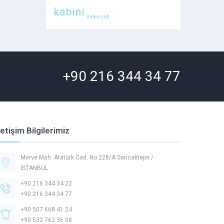
kabini
Video call
+90 216 344 34 77
letişim Bilgilerimiz
Merve Mah. Atatürk Cad. No:228/A Sancaktepe /
İSTANBUL
+90 216 344 34 22
+90 216 344 34 77
+90 507 668 41 24
+90 532 762 36 08