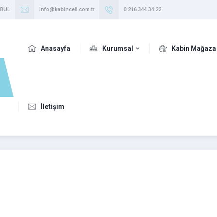
NBUL
info@kabincell.com.tr
0 216 344 34 22
Anasayfa
Kurumsal
Kabin Mağaza
İletişim