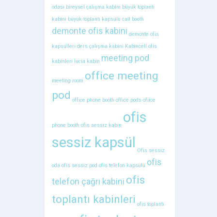
odası
bireysel çalışma kabini
büyük toplantı
kabini
büyük toplantı kapsülü
call booth
demonte ofis kabini
demonte ofis
kapsülleri
ders çalışma kabini
Kabincell ofis
meeting pod
kabinleri
lucia kabin
office meeting
meeting room
pod
office phone booth
office pods
ofiice
ofis
phone booth
ofis sessiz kabin
sessiz kapsül
Ofis sessiz
ofis
oda
ofis sessiz pod
ofis telefon kapsülü
ofis
telefon çağrı kabini
toplantı kabinleri
ofis toplantı