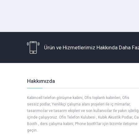
Ürün ve Hizmetlerimiz Hakkında Daha Faz
Hakkımızda
Kabincell telefon görüşme kabini, Ofis toplantı kabinleri, Ofis
sessiz podlar, Yenilikçi çalışma alanı projeleri ile iç mimarlar,
tasarımcılar ve tasarım ekipleri ve son kullanıcılar ile yakın işbirliğ
içinde çalışıyoruz. Ofis Telefon Kulubesi , Kubik Akustik Podlar, Cal
Booth , ders çalışma kabini, Phone booth'lar için bizimle iletişime
Müşteri Temsilcisi -
geçin..
Kabincell