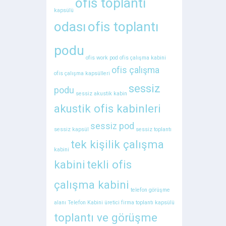
ofis toplantı
kapsülü
odası
ofis toplantı
podu
ofis work pod
ofis çalışma kabini
ofis çalışma
ofis çalışma kapsülleri
sessiz
podu
sessiz akustik kabin
akustik ofis kabinleri
sessiz pod
sessiz kapsül
sessiz toplantı
tek kişilik çalışma
kabini
kabini
tekli ofis
çalışma kabini
telefon görüşme
alanı
Telefon Kabini üretici firma
toplantı kapsülü
toplantı ve görüşme