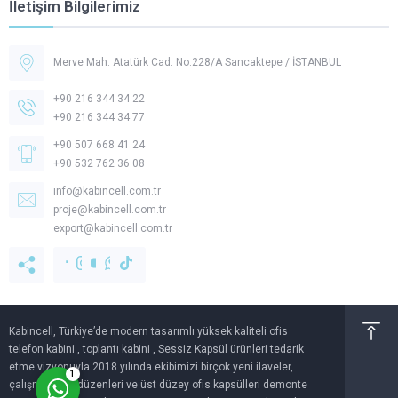
İletişim Bilgilerimiz
Merve Mah. Atatürk Cad. No:228/A Sancaktepe / İSTANBUL
+90 216 344 34 22
+90 216 344 34 77
+90 507 668 41 24
+90 532 762 36 08
Müşteri Temsilcisi -
Kabincell
info@kabincell.com.tr
proje@kabincell.com.tr
export@kabincell.com.tr
Cevap Yaz
Kabincell, Türkiye’de modern tasarımlı yüksek kaliteli ofis
telefon kabini , toplantı kabini , Sessiz Kapsül ürünleri tedarik
etme vizyonuyla 2018 yılında ekibimizi birçok yeni ilaveler,
1
çalışma alanı düzenleri ve üst düzey ofis kapsülleri demonte